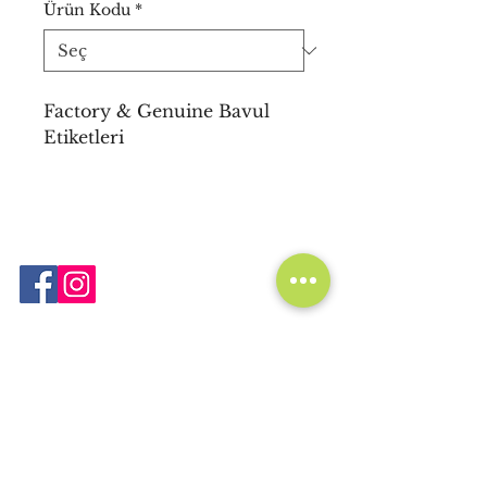
Ürün Kodu
*
Factory & Genuine Bavul
Etiketleri
Nurgün Kırtasiye Tekstil ve Promosyon
Ürünleri
San. Tic. Ltd. Şti.
Gümüşsuyu Caddesi, Litros Yolu, 332. Sokak,
No: 6 Topkapı, İstanbul, TÜRKİYE
34010
Te
l: +9
0 212 526 60 69
/ +9
0 212 522 25 59