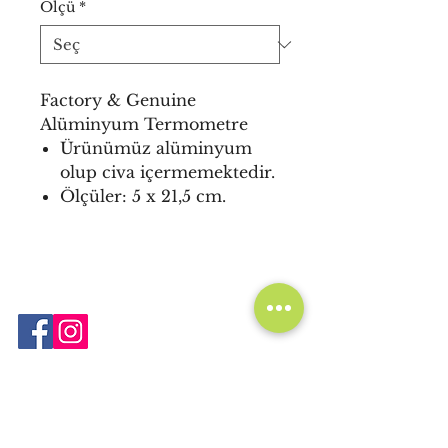
Ölçü
*
Factory & Genuine
Alüminyum Termometre
Ürünümüz alüminyum
olup civa içermemektedir.
Ölçüler: 5 x 21,5 cm.
Nurgün Kırtasiye Tekstil ve Promosyon
Ürünleri
San. Tic. Ltd. Şti.
Gümüşsuyu Caddesi, Litros Yolu, 332. Sokak,
No: 6 Topkapı, İstanbul, TÜRKİYE